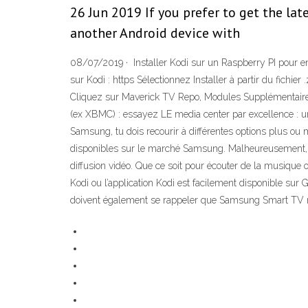
26 Jun 2019 If you prefer to get the la
another Android device with
08/07/2019 · ️ Installer Kodi sur un Raspberry PI pour e
sur Kodi : https Sélectionnez Installer à partir du fichie
Cliquez sur Maverick TV Repo, Modules Supplémentaires p
(ex XBMC) : essayez LE media center par excellence : u
Samsung, tu dois recourir à différentes options plus ou m
disponibles sur le marché Samsung. Malheureusement, le
diffusion vidéo. Que ce soit pour écouter de la musique o
Kodi ou l’application Kodi est facilement disponible sur G
doivent également se rappeler que Samsung Smart TV n’