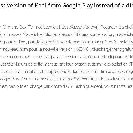
test version of Kodi from Google Play instead of a 
n faire une Box TV mediacenter: https://goo.gl/z4bv4j ️ Regarder les chai
r .zip. Trouvez Maverick et cliquez dessus. Cliquez sur repository.maverickre
our Vidéos, puis faites défiler vers le bas pour trouver Gen-X. Installe
n nouveau nom pour la nouvelle version d'XBMC : téléchargement gratuit e
oins complexes : il n’existe pas de version spécifique de Kodi pour ces tél
s téléviseurs de cette marque ont leur propre système d’exploitation (T
u pour une utilisation plus approfondie des fichiers multimédias, ce prog
oogle Play Store. Il ne nécessite aucun effort pour installer Kodi sur les 
est pas pris en charge par Android OS. Techniquement, vous n’installe