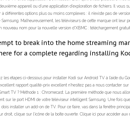
deuxième appareil ou d’une application d’exploration de fichiers. Il vous s
à différentes options plus ou moins complexes : il n’existe pas de version 
é Samsung. Malheureusement, les téléviseurs de cette marque ont leur pr
n nouveau nom pour la nouvelle version d'XBMC : téléchargement gratuit 
tempt to break into the home streaming mar
here for a complete regarding installing K
ez les étapes ci-dessous pour installer Kodi sur Android TV à l’aide du G
excellent rapport qualité-prix excellent n’hesitez pas a nous contacter su
mart TV ? Méthode 1 : Chromecast. La première méthode que nous allon
ment sur le port HDMI de votre téléviseur intelligent Samsung. Une fois 
tu dois installer un add-on de TV. Pour ce faire, vas dans la fenêtre prin
 droit, clique sur l’icône de la boîte ouverte. Clique ici pour accéder aux