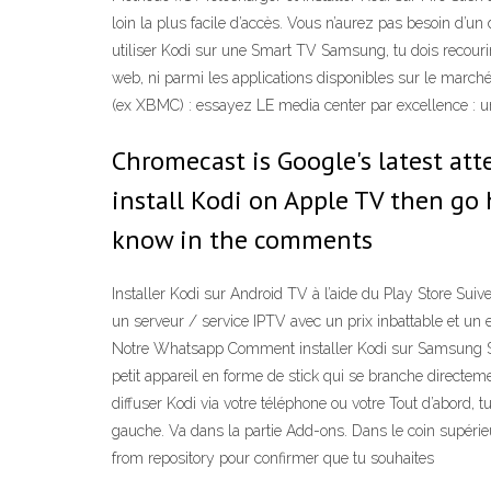
loin la plus facile d’accès. Vous n’aurez pas besoin d’un 
utiliser Kodi sur une Smart TV Samsung, tu dois recourir 
web, ni parmi les applications disponibles sur le march
(ex XBMC) : essayez LE media center par excellence : u
Chromecast is Google's latest at
install Kodi on Apple TV then go 
know in the comments
Installer Kodi sur Android TV à l’aide du Play Store Suiv
un serveur / service IPTV avec un prix inbattable et un 
Notre Whatsapp Comment installer Kodi sur Samsung S
petit appareil en forme de stick qui se branche directe
diffuser Kodi via votre téléphone ou votre Tout d’abord, 
gauche. Va dans la partie Add-ons. Dans le coin supérieur
from repository pour confirmer que tu souhaites