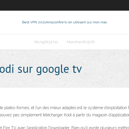
Best VPN 2021
Amazonfire tv en utilisant sur mon mac
Mcnight32712
Monohan82508
odi sur google tv
lates-formes, et l’un des mieux adaptés est le système d’exploitation Fi
ouvez pas simplement télécharger Kodi à partir du magasin d’applicatio
et Fire TV avec l’application Downloader. Bien qu’il existe plusieurs méthod