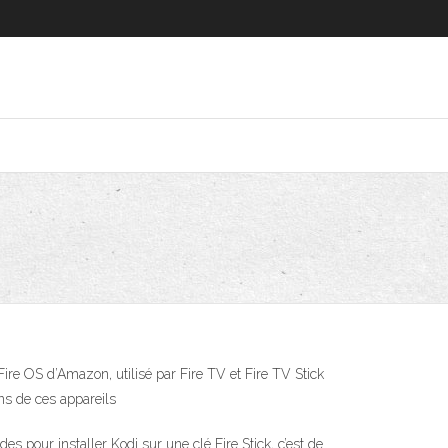
re OS d’Amazon, utilisé par Fire TV et Fire TV Stick
ns de ces appareils
es pour installer Kodi sur une clé Fire Stick, c’est de