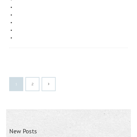
1
2
New Posts