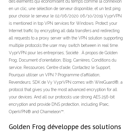
des éléments qui économisent du temps comme la connexion
en un clic, une sélection de serveur disponible, et un test ping
pour choisir le serveur le 02/06/2020 06/10/2019 VyprVPN
is mentioned in top VPN services for Windows. Protect your
Internet traffic by encrypting all data transfers and redirecting
all requests to a proxy server with the VPN solution supporting
multiple protocols the user may switch between in real time.
VyprVPN pour les entreprises; Société . À propos de Golden
Frog; Document d'orientation; Blog; Carrières; Conditions du
service; Ressources. Centre d'aide; Contactez le Support;
Pourquoi utiliser un VPN ? Programme d'affiliation;
Revendeurs; SDK de Vy VyprVPN comes with WireGuard®, a
protocol that gives you the most advanced encryption for all
your devices. And all our protocols use strong AES 256-bit
encryption and provide DNS protection, including IPsec,
OpenVPN® and Chameleon™.
Golden Frog développe des solutions